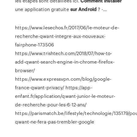
les étapes sont détaillées ici.
Comment
installer
une application gratuite
sur
Android
? -…
https://www.lesechos.fr/2017/06/le-moteur-de-
recherche-qwant-integre-aux-nouveaux-
fairphone-173506
https://www.trishtech.com/2018/07/how-to-
add-qwant-search-engine-in-chrome-firefox-
browser/
https://www.expressvpn.com/blog/google-
france-qwant-privacy/ https://app-
enfant.fr/application/qwant-junior-le-moteur-
de-recherche-pour-les-6-12-ans/
https://parismatch.be/lifestyle/technologie/135179/po
qwant-ne-fera-pas-trembler-google